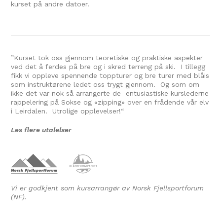
kurset på andre datoer.
”Kurset tok oss gjennom teoretiske og praktiske aspekter
ved det å ferdes på bre og i skred terreng på ski. I tillegg
fikk vi oppleve spennende toppturer og bre turer med blåis
som instruktørene ledet oss trygt gjennom. Og som om
ikke det var nok så arrangerte de entusiastiske kurslederne
rappelering på Sokse og «zipping» over en frådende vår elv
i Leirdalen. Utrolige opplevelser!
“
Les flere utalelser
Vi er godkjent som kursarrangør av Norsk Fjellsportforum
(NF).