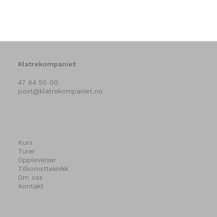
Klatrekompaniet
47 64 50 00
post@klatrekompaniet.no
Kurs
Turer
Opplevelser
Tilkomstteknikk
Om oss
Kontakt