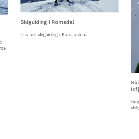
Skiguiding i Romsdal
Les om skiguiding i Romsdalen.
00
tte
Sk
Isf
Dag
skik