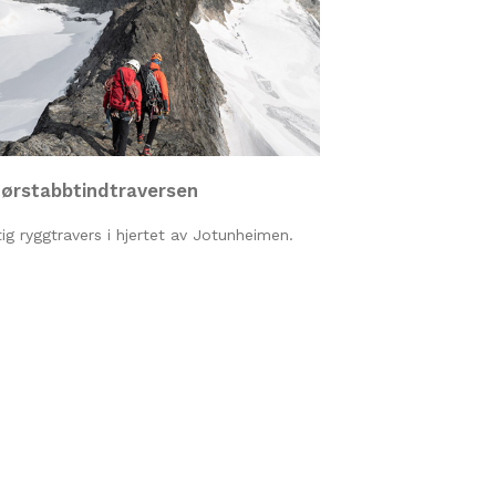
ørstabbtindtraversen
tig ryggtravers i hjertet av Jotunheimen.