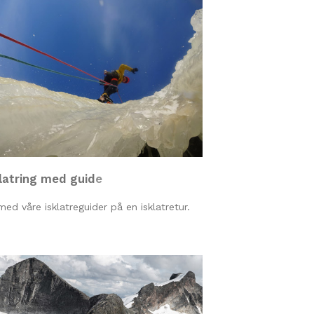
latring med guid
e
med våre isklatreguider på en isklatretur.