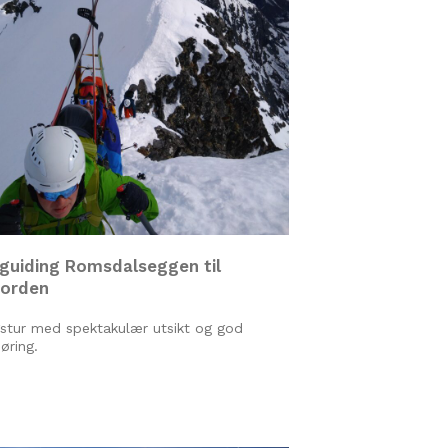
iguiding Romsdalseggen til
jorden
stur med spektakulær utsikt og god
jøring.