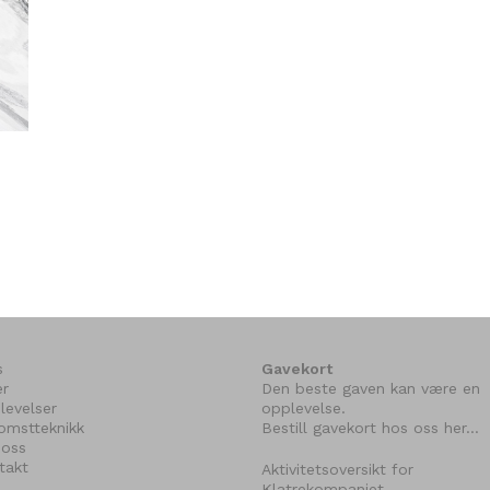
s
Gavekort
er
Den beste gaven kan være en
levelser
opplevelse.
komstteknikk
Bestill gavekort hos oss her…
oss
takt
Aktivitetsoversikt for
Klatrekompaniet…