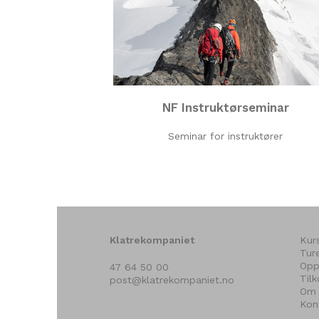
NF Instruktørseminar
Seminar for instruktører
Klatrekompaniet
Kur
Tur
Opp
47 64 50 00
Til
post@klatrekompaniet.no
Om 
Kon