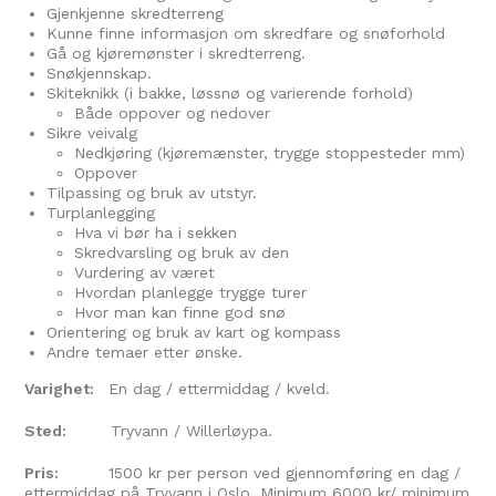
Gjenkjenne skredterreng
Kunne finne informasjon om skredfare og snøforhold
Gå og kjøremønster i skredterreng.
Snøkjennskap.
Skiteknikk (i bakke, løssnø og varierende forhold)
Både oppover og nedover
Sikre veivalg
Nedkjøring (kjøremænster, trygge stoppesteder mm)
Oppover
Tilpassing og bruk av utstyr.
Turplanlegging
Hva vi bør ha i sekken
Skredvarsling og bruk av den
Vurdering av været
Hvordan planlegge trygge turer
Hvor man kan finne god snø
Orientering og bruk av kart og kompass
Andre temaer etter ønske.
Varighet:
En dag / ettermiddag / kveld.
Sted:
Tryvann / Willerløypa.
Pris:
1500 kr per person ved gjennomføring en dag /
ettermiddag på Tryvann i Oslo. Minimum 6000 kr/ minimum