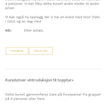
4 personer. Vi kan tilby dette kurset andre steder til andre
priser.
Vi kan også ha opplegg der vi har en kveld med teori (feks
i Oslo) og en dag med
Når:
Etter avtale.
Forespørsel
Tips en venn
Kursdatoer «Introduksjon til topptur»
Dette kurset gjennomføres bare på forespørsel fra grupper
på 4 personer eller flere.